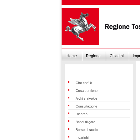
Home
Regione
Cittadini
Imp
Che cos' è
Cosa contiene
A chi si rivolge
Consultazione
Ricerca
Bandi di gara
Borse di studio
Incarichi