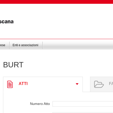
rese
Enti e associazioni
BURT
ATTI
F
Numero Atto