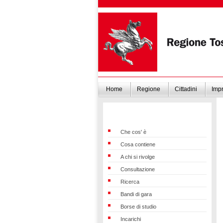
Home
Regione
Cittadini
Imp
Che cos' è
Cosa contiene
A chi si rivolge
Consultazione
Ricerca
Bandi di gara
Borse di studio
Incarichi