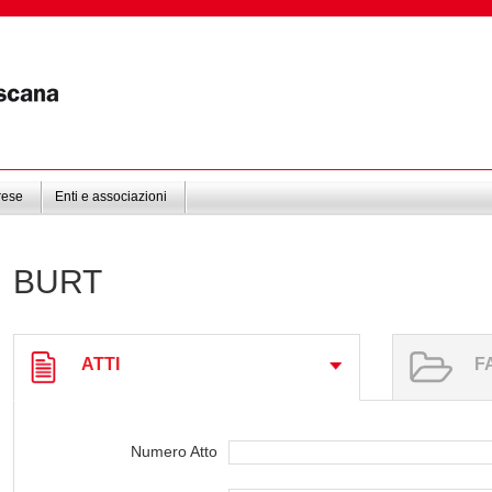
rese
Enti e associazioni
BURT
ATTI
F
Numero Atto